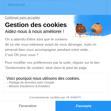
Montrond.
Nous vous invitons à utiliser cet espace pour laisser
vos condoléances, partager des photos souvenirs,
une anecdote ou exprimer vos pensées à travers des
poèmes ou des textes. Cet endroit est un lieu
d'expression dédié à honorer la mémoire d’Aimé
NADOT.
Un service de plantation d’arbre hommage est
disponible ici
.
Je rends hommage
Cérémonie religieuse
2
mercredi 28 décembre 2022 à 10h30
Église de Charenton-du-Cher
Faire-part
Hommages
Rue de la Cure