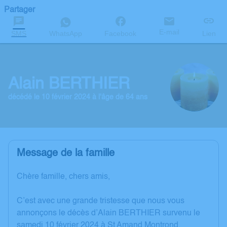
Partager
E-mail
SMS
WhatsApp
Facebook
Lien
Alain BERTHIER
décédé le 10 février 2024 à l'âge de 64 ans
Message de la famille
Chère famille, chers amis,
C’est avec une grande tristesse que nous vous
annonçons le décès d’Alain BERTHIER survenu le
samedi 10 février 2024 à St Amand Montrond.