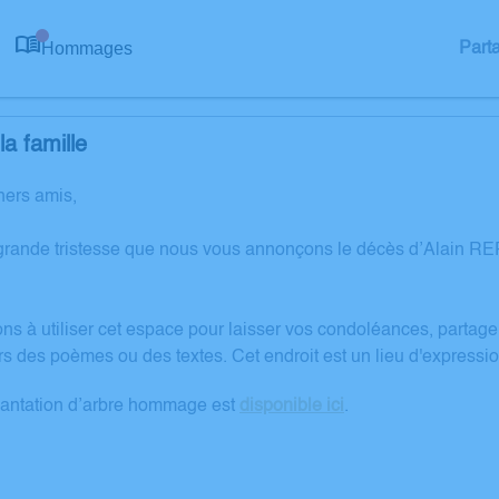
Hommages
Part
0
a famille
hers amis,
grande tristesse que nous vous annonçons le décès d’Alain REP
ons à utiliser cet espace pour laisser vos condoléances, partag
rs des poèmes ou des textes. Cet endroit est un lieu d'expres
lantation d’arbre hommage est
disponible ici
.