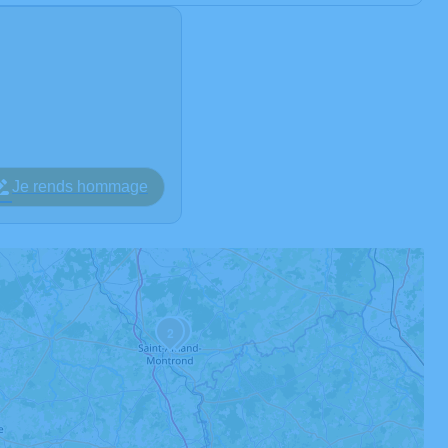
Je rends hommage
2
1