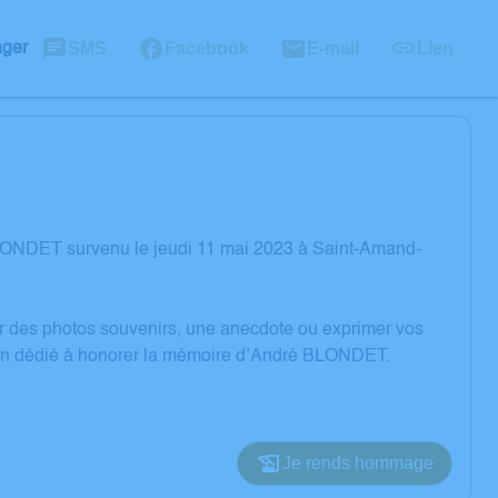
SMS
Facebook
E-mail
Lien
ager
LONDET survenu le jeudi 11 mai 2023 à Saint-Amand-
er des photos souvenirs, une anecdote ou exprimer vos
sion dédié à honorer la mémoire d’André BLONDET.
Je rends hommage