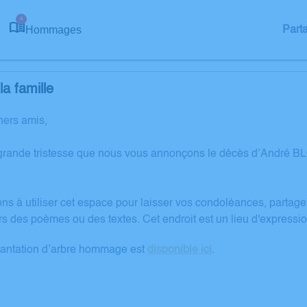
4
Hommages
Part
a famille
hers amis,
grande tristesse que nous vous annonçons le décès d’André B
ons à utiliser cet espace pour laisser vos condoléances, partag
rs des poèmes ou des textes. Cet endroit est un lieu d'expres
lantation d’arbre hommage est
disponible ici
.