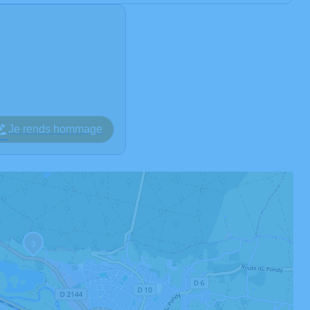
Je rends hommage
3