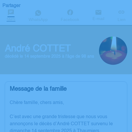
Partager
E-mail
SMS
WhatsApp
Facebook
Lien
André COTTET
décédé le 14 septembre 2025 à l'âge de 98 ans
Message de la famille
Chère famille, chers amis,
C’est avec une grande tristesse que nous vous
annonçons le décès d’André COTTET survenu le
dimanche 14 septembre 2025 à Thaumiers.