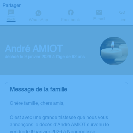
Partager
E-mail
SMS
WhatsApp
Facebook
Lien
André AMIOT
décédé le 9 janvier 2026 à l'âge de 92 ans
Message de la famille
Chère famille, chers amis,
C’est avec une grande tristesse que nous vous
annonçons le décès d’André AMIOT survenu le
vendredi 09 janvier 2026 à Nègrepelisse.