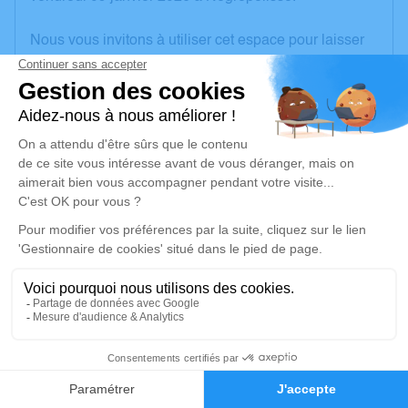
Nous vous invitons à utiliser cet espace pour laisser
vos condoléances, partager des photos souvenirs,
une anecdote ou exprimer vos pensées à travers des
poèmes ou des textes. Cet endroit est un lieu
d'expression dédié à honorer la mémoire d’André
AMIOT.
Un service de plantation d’arbre hommage est
disponible ici
.
Je rends hommage
Cérémonie religieuse
vendredi 16 janvier 2026 à 15h00
8
Église de Faverdines
le bourg
Faire-part
Hommages
18360 Faverdines