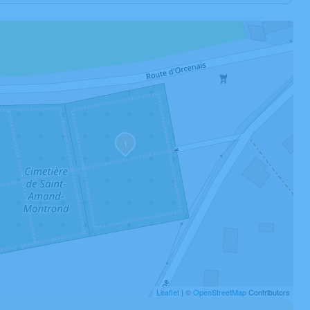
1
Leaflet
| ©
OpenStreetMap
Contributors