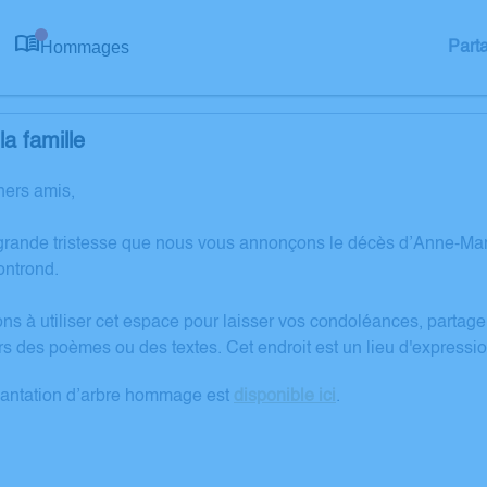
Hommages
Part
0
a famille
hers amis,
grande tristesse que nous vous annonçons le décès d’Anne-Ma
ntrond.
ons à utiliser cet espace pour laisser vos condoléances, partag
rs des poèmes ou des textes. Cet endroit est un lieu d'expres
lantation d’arbre hommage est
disponible ici
.