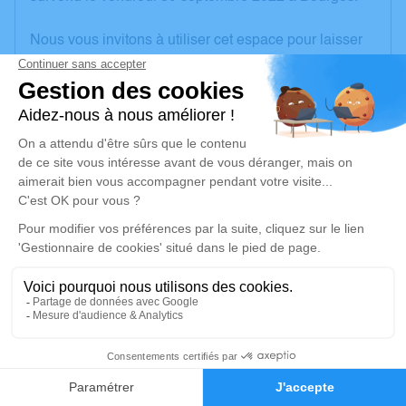
Nous vous invitons à utiliser cet espace pour laisser
vos condoléances, partager des photos souvenirs,
une anecdote ou exprimer vos pensées à travers des
poèmes ou des textes. Cet endroit est un lieu
d'expression dédié à honorer la mémoire de Béatrice
ROUSSILHE.
Un service de plantation d’arbre hommage est
disponible ici
.
Je rends hommage
Cérémonie religieuse
mercredi 05 octobre 2022 à 15h00
4
Église de Saint-Amand-Montrond
18, rue Porte Verte
Faire-part
Hommages
18200 Saint-Amand-Montrond