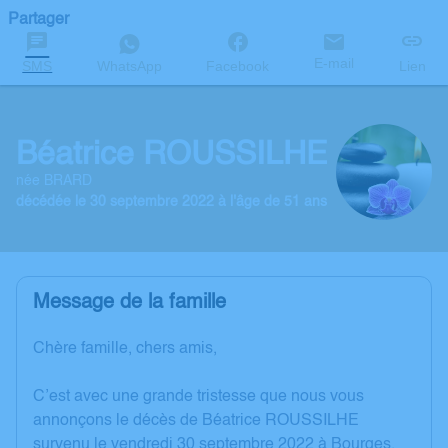
Partager
E-mail
SMS
WhatsApp
Facebook
Lien
Béatrice ROUSSILHE
née BRARD
décédée le 30 septembre 2022 à l'âge de 51 ans
Message de la famille
Chère famille, chers amis,
C’est avec une grande tristesse que nous vous
annonçons le décès de Béatrice ROUSSILHE
survenu le vendredi 30 septembre 2022 à Bourges.