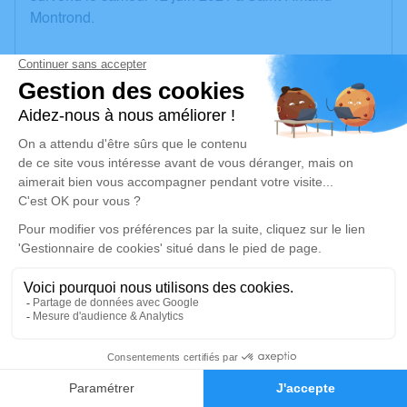
Montrond.
Nous vous invitons à utiliser cet espace pour laisser
vos condoléances, partager des photos souvenirs,
une anecdote ou exprimer vos pensées à travers des
poèmes ou des textes. Cet endroit est un lieu
d'expression dédié à honorer la mémoire de Bernard
GALAUDIER.
Un service de plantation d’arbre hommage est
disponible ici
.
Je rends hommage
Cérémonie civile
2
mercredi 16 juin 2021 à 15h00
Cimetière d'Orval
Faire-part
Hommages
(nouveau)