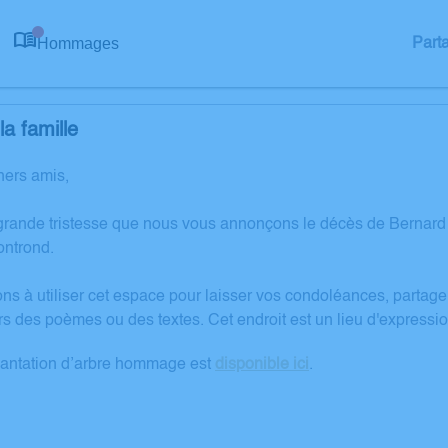
Hommages
Part
0
a famille
hers amis,
grande tristesse que nous vous annonçons le décès de Berna
ntrond.
ons à utiliser cet espace pour laisser vos condoléances, partag
rs des poèmes ou des textes. Cet endroit est un lieu d'expres
lantation d’arbre hommage est
disponible ici
.