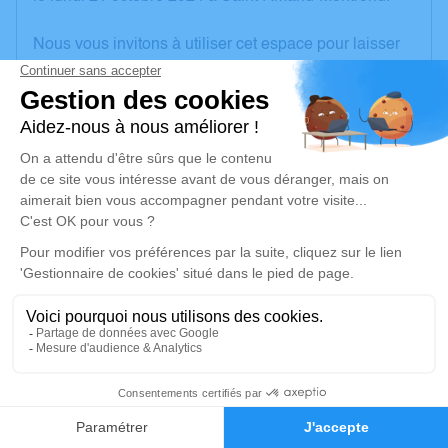
Nous vous invitons à utiliser cet espace pour laisser
vos condoléances, partager des photos souvenirs,
une anecdote ou exprimer vos pensées à travers des
poèmes ou des textes. Cet endroit est un lieu
d'expression dédié à honorer la mémoire de Bernard
HLADEZUK.
Un service de plantation d’arbre hommage est
disponible ici
.
Je rends hommage
Cérémonie religieuse
mardi 29 octobre 2024 à 10h00
4
Église de Saint-Amand-Montrond
18, rue Porte Verte
Faire-part
Hommages
18200 Saint-Amand-Montrond