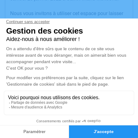
Nous vous invitons à utiliser cet espace pour laisser
vos condoléances, partager des photos souvenirs,
une anecdote ou exprimer vos pensées à travers des
poèmes ou des textes. Cet endroit est un lieu
d'expression dédié à honorer la mémoire de Bernard
QUILFEN.
Un service de plantation d’arbre hommage est
disponible ici
.
Je rends hommage
Cérémonie religieuse
vendredi 04 février 2022 à 10h00
17
Église de Saint-Amand-Montrond
18, rue Porte Verte
Faire-part
Hommages
18200 Saint-Amand-Montrond