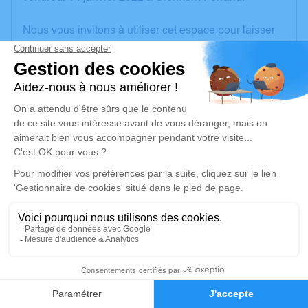
Nous vous invitons à utiliser cet espace pour laisser
vos condoléances, partager des photos souvenirs,
une anecdote ou exprimer vos pensées à travers des
poèmes ou des textes. Cet endroit est un lieu
d'expression dédié à honorer la mémoire de Bruno
JAHIER.
Un service de plantation d’arbre hommage est
disponible ici
.
Je rends hommage
Cérémonie religieuse
vendredi 21 janvier 2022 à 14h30
2
Église de Thaumiers
18210 Thaumiers
Faire-part
Hommages