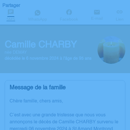
Partager
E-mail
SMS
WhatsApp
Facebook
Lien
Camille CHARBY
née DEMAY
décédée le 6 novembre 2024 à l'âge de 95 ans
Message de la famille
Chère famille, chers amis,
C’est avec une grande tristesse que nous vous
annonçons le décès de Camille CHARBY survenu le
mercredi 06 novembre 2024 à St Amand Montrond.