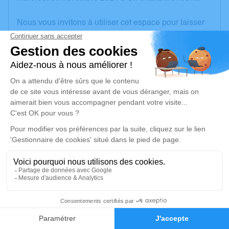
Nous vous invitons à utiliser cet espace pour laisser
vos condoléances, partager des photos souvenirs,
une anecdote ou exprimer vos pensées à travers des
poèmes ou des textes. Cet endroit est un lieu
d'expression dédié à honorer la mémoire de Camille
CHARBY.
Un service de plantation d’arbre hommage est
disponible ici
.
Je rends hommage
Cérémonie religieuse
mercredi 13 novembre 2024 à 14h30
3
Église de Coust
18210 Coust
Faire-part
Hommages