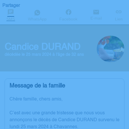
Partager
E-mail
SMS
WhatsApp
Facebook
Lien
Candice DURAND
décédée le 25 mars 2024 à l'âge de 32 ans
Message de la famille
Chère famille, chers amis,
C’est avec une grande tristesse que nous vous
annonçons le décès de Candice DURAND survenu le
lundi 25 mars 2024 à Chavannes.