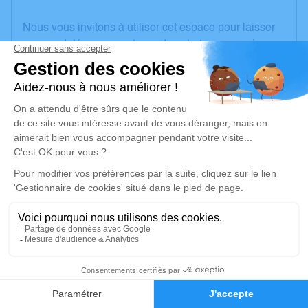
Nous vous invitons à utiliser cet espace pour laisser
vos condoléances, partager des photos souvenirs,
une anecdote ou exprimer vos pensées à travers des
poèmes ou des textes. Cet endroit est un lieu
d'expression dédié à honorer la mémoire de Candice
DURAND.
Un service de plantation d’arbre hommage est
disponible ici
.
Je rends hommage
Cérémonie religieuse
vendredi 05 avril 2024 à 10h00
Église de Meillant
39
18200 Meillant
Faire-part
Hommages