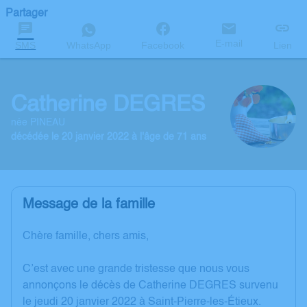
Partager
E-mail
SMS
WhatsApp
Facebook
Lien
Catherine DEGRES
née PINEAU
décédée le 20 janvier 2022 à l'âge de 71 ans
Message de la famille
Chère famille, chers amis,
C’est avec une grande tristesse que nous vous
annonçons le décès de Catherine DEGRES survenu
le jeudi 20 janvier 2022 à Saint-Pierre-les-Étieux.