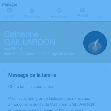
Partager
E-mail
SMS
WhatsApp
Facebook
Lien
Catherine
GAILLARDON
née PINON
décédée le 27 janvier 2022 à l'âge de 64 ans
Message de la famille
Chère famille, chers amis,
C’est avec une grande tristesse que nous vous
annonçons le décès de Catherine GAILLARDON
survenu le jeudi 27 janvier 2022 à Bourges.