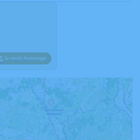
Je rends hommage
2