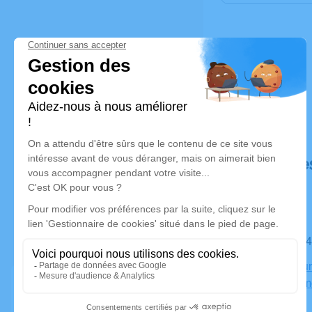
Déroulé de
Le mardi 0
Crématoriu
03410 Dom