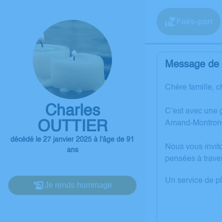
Faire-part
Message de l
Chère famille, c
Charles
C’est avec une 
OUTTIER
Amand-Montron
décédé le 27 janvier 2025 à l'âge de 91
Nous vous invit
ans
pensées à trave
Un service de p
Je rends hommage