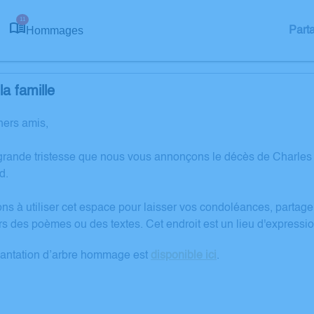
11
Hommages
Part
a famille
hers amis,
grande tristesse que nous vous annonçons le décès de Charles 
d.
ons à utiliser cet espace pour laisser vos condoléances, partag
rs des poèmes ou des textes. Cet endroit est un lieu d'expres
lantation d’arbre hommage est
disponible ici
.