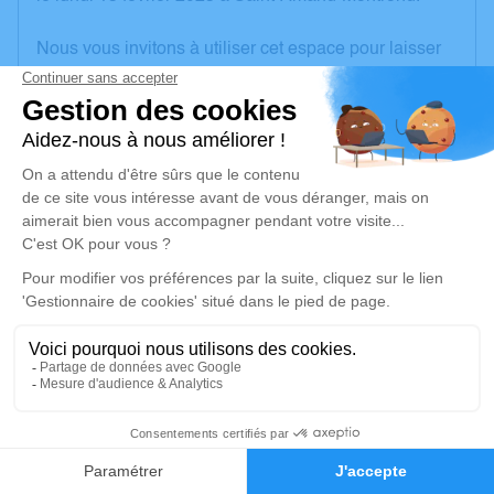
Nous vous invitons à utiliser cet espace pour laisser
vos condoléances, partager des photos souvenirs,
une anecdote ou exprimer vos pensées à travers des
poèmes ou des textes. Cet endroit est un lieu
d'expression dédié à honorer la mémoire de
Christiane MATHIOT.
Un service de plantation d’arbre hommage est
disponible ici
.
Je rends hommage
Cérémonie religieuse
vendredi 17 février 2023 à 10h00
3
Église d'Orval
Place Montigny
Faire-part
Hommages
18200 Orval