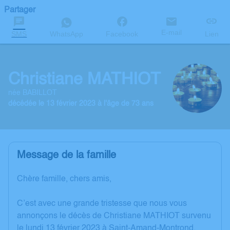
Partager
E-mail
SMS
WhatsApp
Facebook
Lien
Christiane MATHIOT
née BABILLOT
décédée le 13 février 2023 à l'âge de 73 ans
Message de la famille
Chère famille, chers amis,
C’est avec une grande tristesse que nous vous
annonçons le décès de Christiane MATHIOT survenu
le lundi 13 février 2023 à Saint-Amand-Montrond.