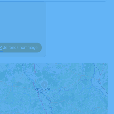
Je rends hommage
1