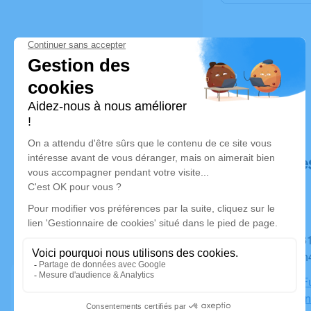
Déroulé de
Du mardi 31 janvier 2023 à 17h00 au samedi 04 février
2023 à 08h
Chambre Fu
Saint-Aman