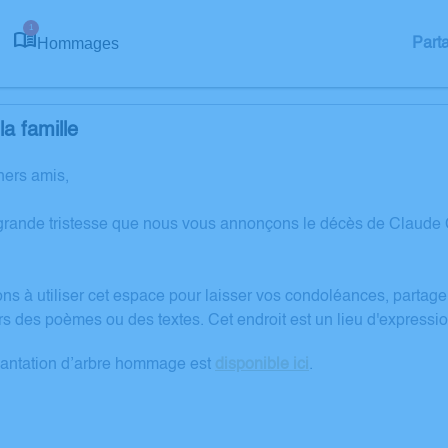
1
Hommages
Part
a famille
hers amis,
grande tristesse que nous vous annonçons le décès de Claude
ons à utiliser cet espace pour laisser vos condoléances, partag
rs des poèmes ou des textes. Cet endroit est un lieu d'expre
lantation d’arbre hommage est
disponible ici
.