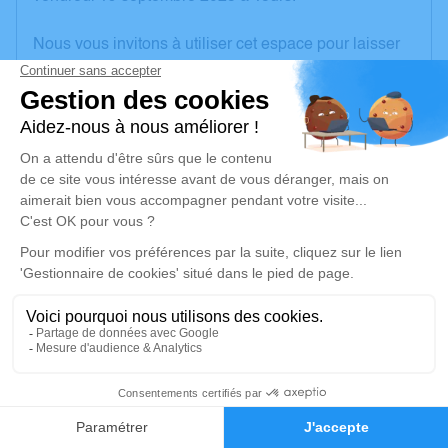
Nous vous invitons à utiliser cet espace pour laisser
vos condoléances, partager des photos souvenirs,
une anecdote ou exprimer vos pensées à travers des
poèmes ou des textes. Cet endroit est un lieu
d'expression dédié à honorer la mémoire de Claude
POMPON.
Un service de plantation d’arbre hommage est
disponible ici
.
Je rends hommage
Cérémonie civile
vendredi 26 septembre 2025 à 10h30
5
Cimetière de La Celle
Communal
Faire-part
Hommages
18200 La Celle