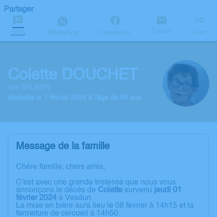
Partager
E-mail
SMS
WhatsApp
Facebook
Lien
Colette DOUCHET
née SALMON
décédée le 1 février 2024 à l'âge de 84 ans
Message de la famille
Chère famille, chers amis,
C'est avec une grande tristesse que nous vous
annonçons le décès de
Colette
survenu
jeudi 01
février 2024
à Vesdun.
La mise en bière aura lieu le 08 février à 14h15 et la
fermeture de cercueil à 14h50.