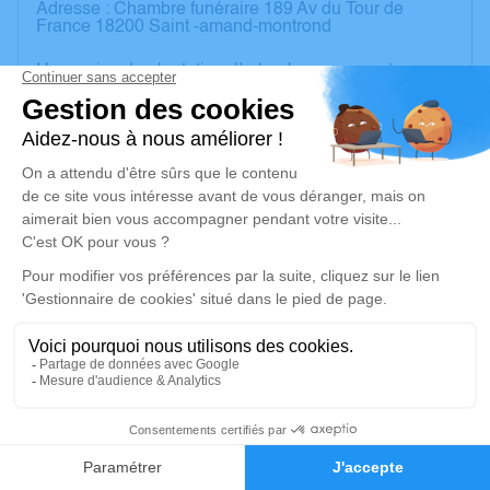
Adresse : Chambre funéraire 189 Av du Tour de
France 18200 Saint -amand-montrond
Un service de plantation d’arbre hommage est
disponible ici
.
Je rends hommage
Crémation
jeudi 08 février 2024 à 16h00
Crématorium de Montluçon de Domérat
70 Avenue Ambroise Croizat
03410 Domérat
Je rends hommage
22
Déroulé des obsèques
Faire-part
Hommages