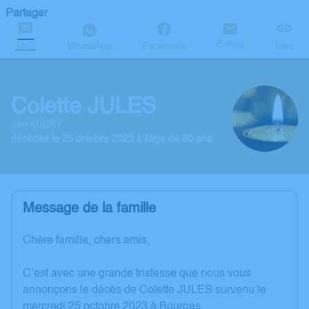
Partager
E-mail
SMS
WhatsApp
Facebook
Lien
Colette JULES
née AUBRY
décédée le 25 octobre 2023 à l'âge de 60 ans
Message de la famille
Chère famille, chers amis,
C’est avec une grande tristesse que nous vous
annonçons le décès de Colette JULES survenu le
mercredi 25 octobre 2023 à Bourges.