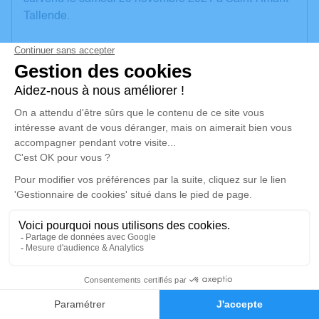
Tallende.
Nous vous invitons à utiliser cet espace pour laisser
vos condoléances, partager des photos souvenirs,
une anecdote ou exprimer vos pensées à travers des
poèmes ou des textes. Cet endroit est un lieu
d'expression dédié à honorer la mémoire de Colette
LASSAULZAIS.
Un service de plantation d’arbre hommage est
disponible ici
.
Je rends hommage
Cérémonie religieuse
2
jeudi 25 novembre 2021 à 15h00
Église de Saint-Amand-Montrond
Faire-part
Hommages
18, rue Porte Verte