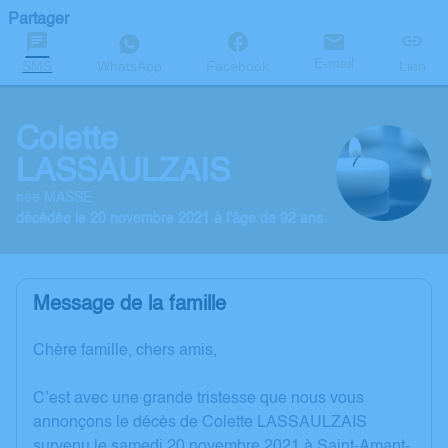
Partager
E-mail
SMS
WhatsApp
Facebook
Lien
Colette
LASSAULZAIS
née MASSE
décédée le 20 novembre 2021 à l'âge de 92 ans
Message de la famille
Chère famille, chers amis,
C’est avec une grande tristesse que nous vous
annonçons le décès de Colette LASSAULZAIS
survenu le samedi 20 novembre 2021 à Saint-Amant-