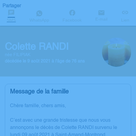
Partager
E-mail
SMS
WhatsApp
Facebook
Lien
Colette RANDI
née FILIPIAK
décédée le 9 août 2021 à l'âge de 76 ans
Message de la famille
Chère famille, chers amis,
C’est avec une grande tristesse que nous vous
annonçons le décès de Colette RANDI survenu le
lundi 09 août 2021 à Saint-Amand-Montrond.