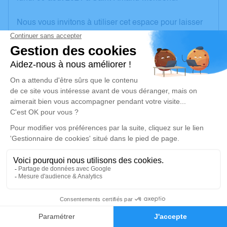
Nous vous invitons à utiliser cet espace pour laisser
vos condoléances, partager des photos souvenirs,
une anecdote ou exprimer vos pensées à travers des
poèmes ou des textes. Cet endroit est un lieu
d'expression dédié à honorer la mémoire de Colette
RANDI.
Un service de plantation d’arbre hommage est
disponible ici
.
Je rends hommage
Cérémonie religieuse
jeudi 12 août 2021 à 15h30
2
Église de Saulzais-le-Potier
le bourg
Faire-part
Hommages
18360 Saulzais-le-Potier