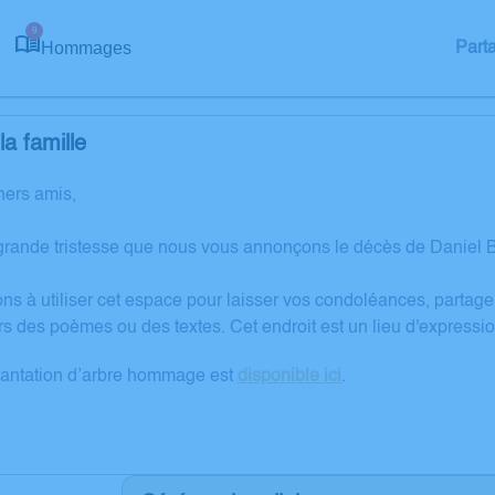
9
Hommages
Part
a famille
hers amis,
grande tristesse que nous vous annonçons le décès de Daniel
ons à utiliser cet espace pour laisser vos condoléances, partag
rs des poèmes ou des textes. Cet endroit est un lieu d'expres
lantation d’arbre hommage est
disponible ici
.