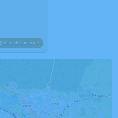
Je rends hommage
3