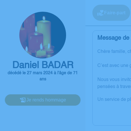
Faire-part
Message de l
Chère famille, c
Daniel BADAR
C’est avec une 
décédé le 27 mars 2024 à l'âge de 71
ans
Nous vous invit
pensées à trave
Je rends hommage
Un service de p