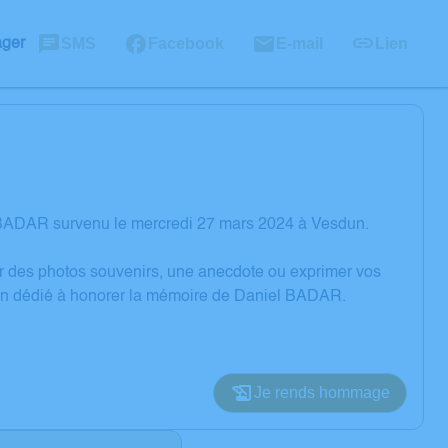
SMS
Facebook
E-mail
Lien
ager
 BADAR survenu le mercredi 27 mars 2024 à Vesdun.
er des photos souvenirs, une anecdote ou exprimer vos
sion dédié à honorer la mémoire de Daniel BADAR.
Je rends hommage