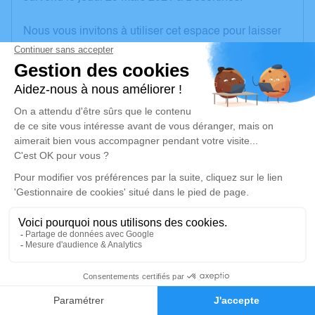
Nous vous invitons à utiliser cet espace pour laisser
vos condoléances, partager des photos souvenirs,
une anecdote ou exprimer vos pensées à travers des
poèmes ou des textes. Cet endroit est un lieu
d'expression dédié à honorer la mémoire de Daniel
COUILLEROT.
Un service de plantation d’arbre hommage est
disponible ici
.
Je rends hommage
Inhumation
mercredi 31 mars 2021 à 15h00
1
Cimetière d'Urçay
Rue des Sabotiers
Faire-part
Hommages
03360 Urçay