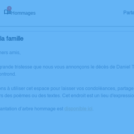
3
Hommages
Part
a famille
hers amis,
grande tristesse que nous vous annonçons le décès de Danie
ntrond.
ons à utiliser cet espace pour laisser vos condoléances, partag
rs des poèmes ou des textes. Cet endroit est un lieu d'expres
lantation d’arbre hommage est
disponible ici
.