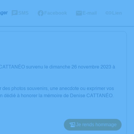
SMS
Facebook
E-mail
Lien
ager
se CATTANÉO survenu le dimanche 26 novembre 2023 à
er des photos souvenirs, une anecdote ou exprimer vos
ssion dédié à honorer la mémoire de Denise CATTANÉO.
Je rends hommage