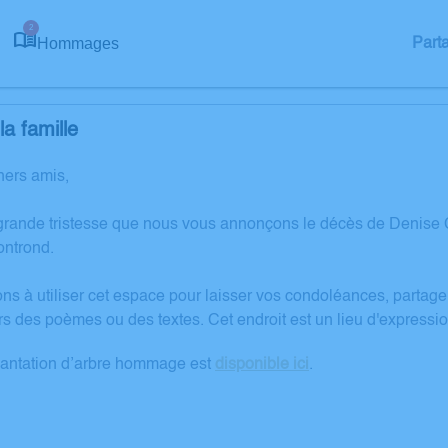
2
Hommages
Part
a famille
hers amis,
 grande tristesse que nous vous annonçons le décès de Deni
ntrond.
ons à utiliser cet espace pour laisser vos condoléances, partag
rs des poèmes ou des textes. Cet endroit est un lieu d'expre
lantation d’arbre hommage est
disponible ici
.