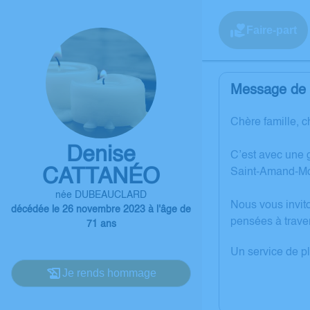
Faire-part
Message de l
Chère famille, c
Denise
C’est avec une
CATTANÉO
Saint-Amand-Mo
née DUBEAUCLARD
Nous vous invit
décédée le 26 novembre 2023 à l'âge de
pensées à trave
71 ans
Un service de p
Je rends hommage