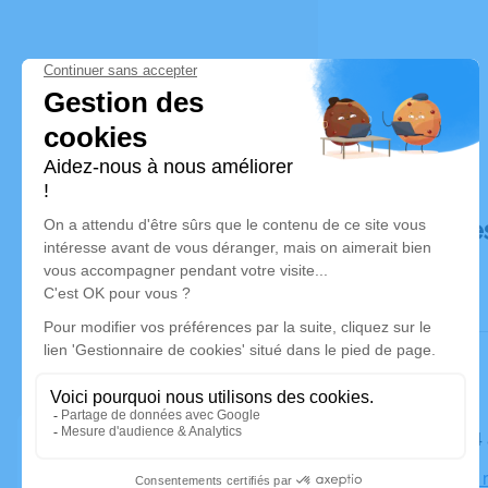
Déroulé de
Le lundi 1
Église, 18,