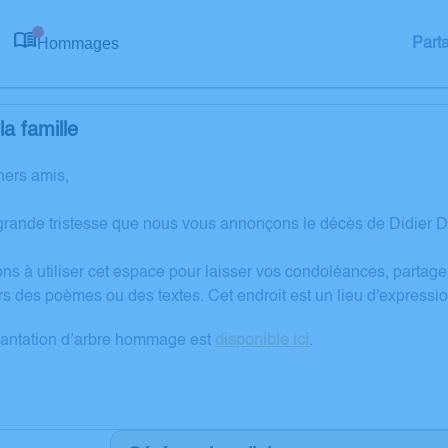
Hommages
Part
0
a famille
hers amis,
grande tristesse que nous vous annonçons le décès de Didier D
ons à utiliser cet espace pour laisser vos condoléances, partag
rs des poèmes ou des textes. Cet endroit est un lieu d'express
lantation d’arbre hommage est
disponible ici
.