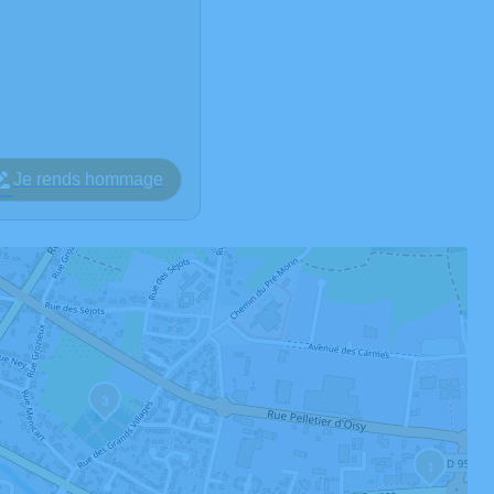
Je rends hommage
3
1