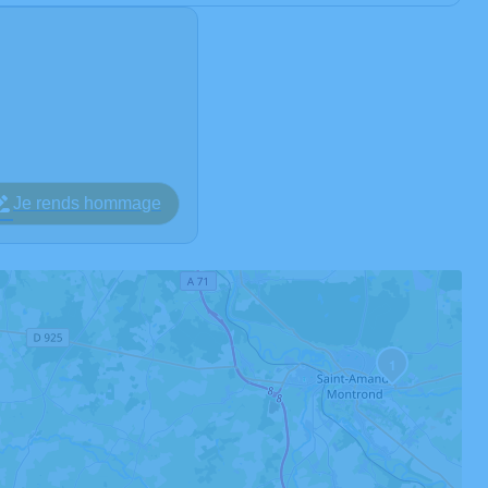
Je rends hommage
1