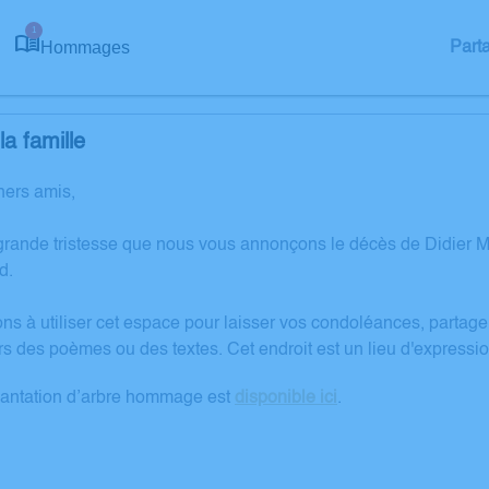
1
Hommages
Part
a famille
hers amis,
grande tristesse que nous vous annonçons le décès de Didier
d.
ons à utiliser cet espace pour laisser vos condoléances, partag
rs des poèmes ou des textes. Cet endroit est un lieu d'expres
lantation d’arbre hommage est
disponible ici
.