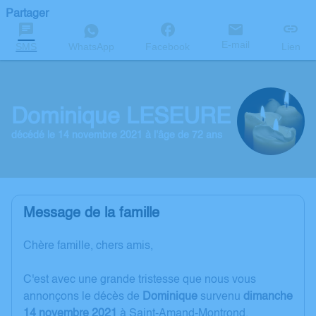
Partager
E-mail
SMS
WhatsApp
Facebook
Lien
Dominique LESEURE
décédé le 14 novembre 2021 à l'âge de 72 ans
Message de la famille
C
hère famille, chers amis,
C'est avec une grande tristesse que nous vous
annonçons le décès de
Dominique
survenu
dimanche
14 novembre 2021
à Saint-Amand-Montrond.