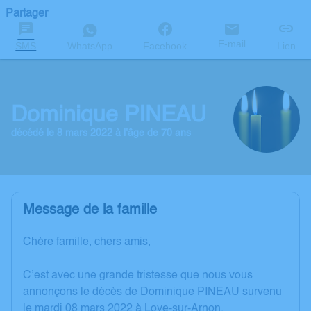
Partager
E-mail
SMS
WhatsApp
Facebook
Lien
Dominique PINEAU
décédé le 8 mars 2022 à l'âge de 70 ans
Message de la famille
Chère famille, chers amis,
C’est avec une grande tristesse que nous vous
annonçons le décès de Dominique PINEAU survenu
le mardi 08 mars 2022 à Loye-sur-Arnon.