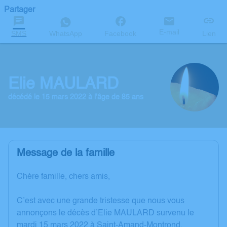
Partager
E-mail
SMS
WhatsApp
Facebook
Lien
Elie MAULARD
décédé le 15 mars 2022 à l'âge de 85 ans
Message de la famille
Chère famille, chers amis,
C’est avec une grande tristesse que nous vous
annonçons le décès d’Elie MAULARD survenu le
mardi 15 mars 2022 à Saint-Amand-Montrond.