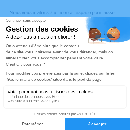
Nous vous invitons à utiliser cet espace pour laisser
vos condoléances, partager des photos souvenirs,
une anecdote ou exprimer vos pensées à travers des
poèmes ou des textes. Cet endroit est un lieu
d'expression dédié à honorer la mémoire d’Elie
MAULARD.
Un service de plantation d’arbre hommage est
disponible ici
.
Je rends hommage
Cérémonie religieuse
vendredi 18 mars 2022 à 10h00
1
Église de Saint-Amand-Montrond
18, rue Porte Verte
Faire-part
Hommages
18200 Saint-Amand-Montrond