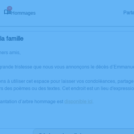
10
Hommages
Part
a famille
hers amis,
grande tristesse que nous vous annonçons le décès d’Emmanuel
ons à utiliser cet espace pour laisser vos condoléances, partag
rs des poèmes ou des textes. Cet endroit est un lieu d'expre
lantation d’arbre hommage est
disponible ici
.