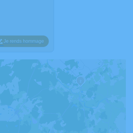
Je rends hommage
3
2