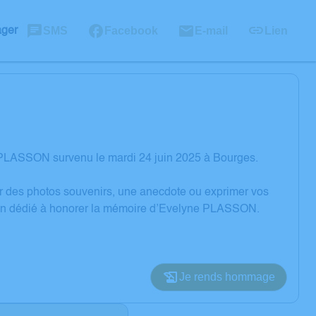
SMS
Facebook
E-mail
Lien
ager
 PLASSON survenu le mardi 24 juin 2025 à Bourges.
er des photos souvenirs, une anecdote ou exprimer vos
sion dédié à honorer la mémoire d’Evelyne PLASSON.
Je rends hommage