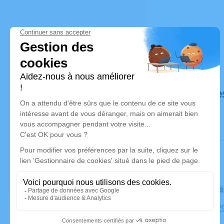
Déroulé de
Le vendred
Église, 182