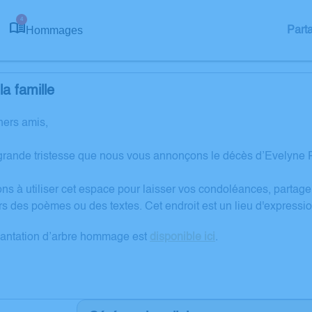
4
Hommages
Part
a famille
hers amis,
grande tristesse que nous vous annonçons le décès d’Evelyne
ons à utiliser cet espace pour laisser vos condoléances, partag
rs des poèmes ou des textes. Cet endroit est un lieu d'expres
lantation d’arbre hommage est
disponible ici
.