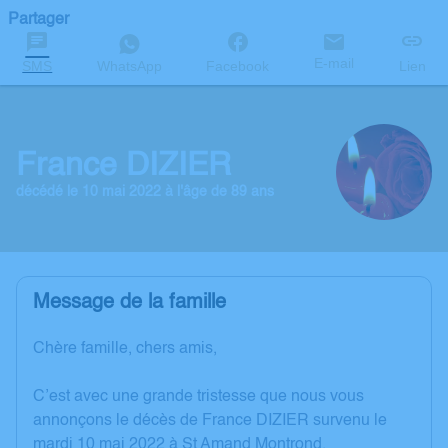
Partager
E-mail
SMS
WhatsApp
Facebook
Lien
France DIZIER
décédé le 10 mai 2022 à l'âge de 89 ans
Message de la famille
Chère famille, chers amis,
C’est avec une grande tristesse que nous vous
annonçons le décès de France DIZIER survenu le
mardi 10 mai 2022 à St Amand Montrond.