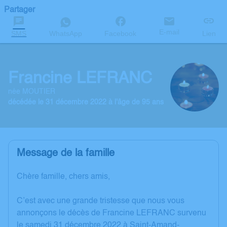
Partager
E-mail
SMS
WhatsApp
Facebook
Lien
Francine LEFRANC
née MOUTIER
décédée le 31 décembre 2022 à l'âge de 95 ans
Message de la famille
Chère famille, chers amis,
C’est avec une grande tristesse que nous vous
annonçons le décès de Francine LEFRANC survenu
le samedi 31 décembre 2022 à Saint-Amand-