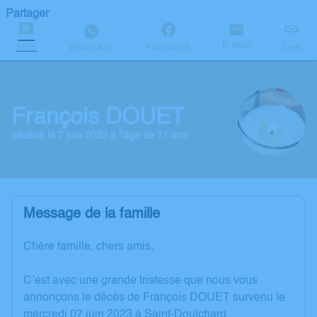
Partager
E-mail
SMS
WhatsApp
Facebook
Lien
François DOUET
décédé le 7 juin 2023 à l'âge de 71 ans
Message de la famille
Chère famille, chers amis,
C’est avec une grande tristesse que nous vous
annonçons le décès de François DOUET survenu le
mercredi 07 juin 2023 à Saint-Doulchard.