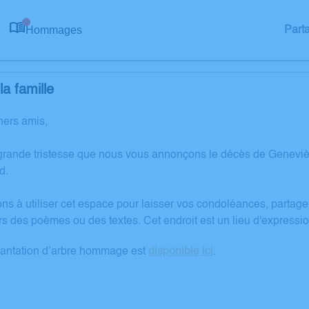
Hommages
Part
0
a famille
hers amis,
grande tristesse que nous vous annonçons le décès de Genev
d.
ons à utiliser cet espace pour laisser vos condoléances, partag
rs des poèmes ou des textes. Cet endroit est un lieu d'expre
lantation d’arbre hommage est
disponible ici
.