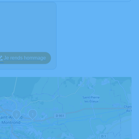
Je rends hommage
1
2