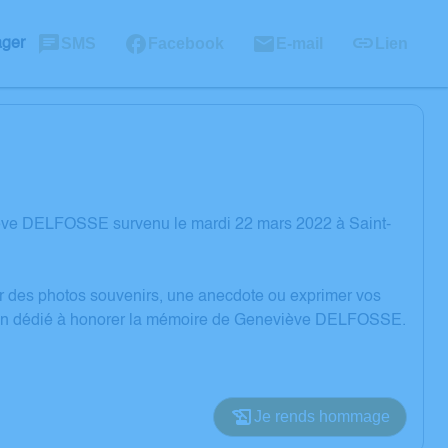
SMS
Facebook
E-mail
Lien
ager
iève DELFOSSE survenu le mardi 22 mars 2022 à Saint-
er des photos souvenirs, une anecdote ou exprimer vos
ssion dédié à honorer la mémoire de Geneviève DELFOSSE.
Je rends hommage