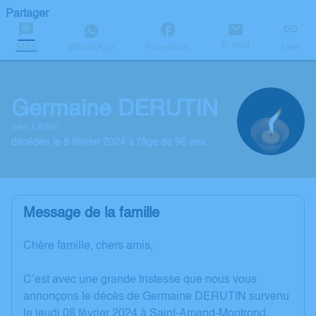
Partager
E-mail
SMS
WhatsApp
Facebook
Lien
Germaine DERUTIN
née LAINE
décédée le 8 février 2024 à l'âge de 96 ans
Message de la famille
Chère famille, chers amis,
C’est avec une grande tristesse que nous vous
annonçons le décès de Germaine DERUTIN survenu
le jeudi 08 février 2024 à Saint-Amand-Montrond.