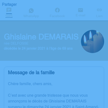
Partager
E-mail
SMS
WhatsApp
Facebook
Lien
Ghislaine DEMARAIS
née DELFOSSE
décédée le 24 janvier 2021 à l'âge de 69 ans
Message de la famille
Chère famille, chers amis,
C’est avec une grande tristesse que nous vous
annonçons le décès de Ghislaine DEMARAIS
survenu le dimanche 24 janvier 2021 à Saint-Amand-