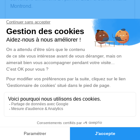
Montrond.
Nous vous invitons à utiliser cet espace pour laisser
vos condoléances, partager des photos souvenirs,
une anecdote ou exprimer vos pensées à travers des
poèmes ou des textes. Cet endroit est un lieu
d'expression dédié à honorer la mémoire de
Ghislaine DEMARAIS.
Un service de plantation d’arbre hommage est
disponible ici
.
Je rends hommage
Cérémonie religieuse
3
jeudi 28 janvier 2021 à 14h30
Église de Saint-Amand-Montrond
Faire-part
Hommages
18, rue Porte Verte