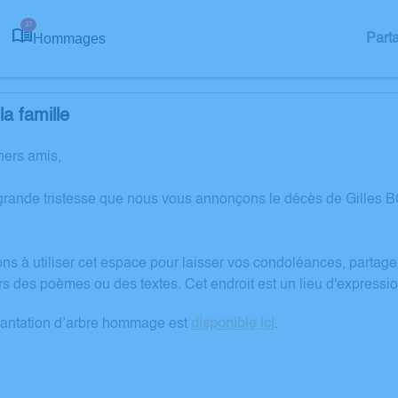
37
Hommages
Part
a famille
hers amis,
grande tristesse que nous vous annonçons le décès de Gilles
ons à utiliser cet espace pour laisser vos condoléances, partag
rs des poèmes ou des textes. Cet endroit est un lieu d'express
lantation d’arbre hommage est
disponible ici
.