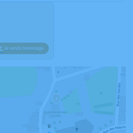
Je rends hommage
2