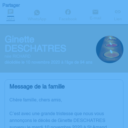
Partager
E-mail
SMS
WhatsApp
Facebook
Lien
Ginette
DESCHATRES
née RICHARD
décédée le 10 novembre 2020 à l'âge de 94 ans
Message de la famille
Chère famille, chers amis,
C’est avec une grande tristesse que nous vous
annonçons le décès de Ginette DESCHATRES
survenu le mardi 10 novembre 2020 à St Amand