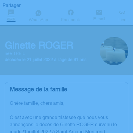
Partager
E-mail
SMS
WhatsApp
Facebook
Lien
Ginette ROGER
née TREIL
décédée le 21 juillet 2022 à l'âge de 91 ans
Message de la famille
Chère famille, chers amis,
C’est avec une grande tristesse que nous vous
annonçons le décès de Ginette ROGER survenu le
jeudi 21 juillet 2022 à Saint-Amand-Montrond.