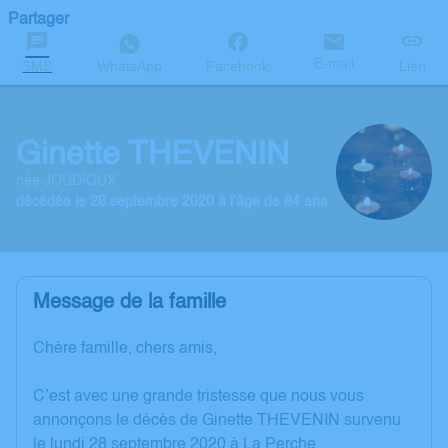
Partager
E-mail
SMS
WhatsApp
Facebook
Lien
Ginette THEVENIN
née JOUDIOUX
décédée le 28 septembre 2020 à l'âge de 84 ans
Message de la famille
Chère famille, chers amis,
C’est avec une grande tristesse que nous vous
annonçons le décès de Ginette THEVENIN survenu
le lundi 28 septembre 2020 à La Perche.