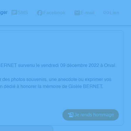
SMS
Facebook
E-mail
Lien
ager
 BERNET survenu le vendredi 09 décembre 2022 à Orval.
er des photos souvenirs, une anecdote ou exprimer vos
sion dédié à honorer la mémoire de Gisèle BERNET.
Je rends hommage