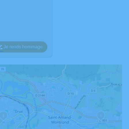
Je rends hommage
2
1