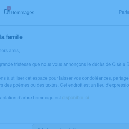
1
Hommages
Part
a famille
hers amis,
grande tristesse que nous vous annonçons le décès de Gisèle
ons à utiliser cet espace pour laisser vos condoléances, partag
rs des poèmes ou des textes. Cet endroit est un lieu d'expres
lantation d’arbre hommage est
disponible ici
.