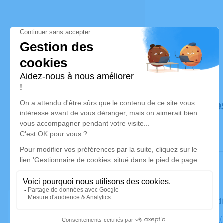
Déroulé de
Le mercre
Cimetière, 