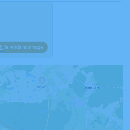
Je rends hommage
3
2