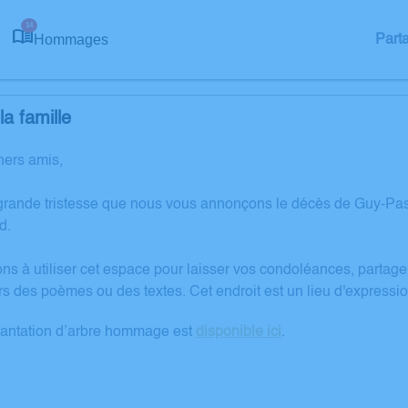
14
Hommages
Part
a famille
hers amis,
grande tristesse que nous vous annonçons le décès de Guy-Pas
d.
ons à utiliser cet espace pour laisser vos condoléances, partag
rs des poèmes ou des textes. Cet endroit est un lieu d'express
lantation d’arbre hommage est
disponible ici
.