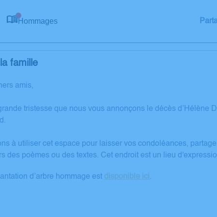
Hommages
Part
0
a famille
hers amis,
grande tristesse que nous vous annonçons le décès d’Hélène 
d.
ons à utiliser cet espace pour laisser vos condoléances, partag
rs des poèmes ou des textes. Cet endroit est un lieu d'expres
lantation d’arbre hommage est
disponible ici
.