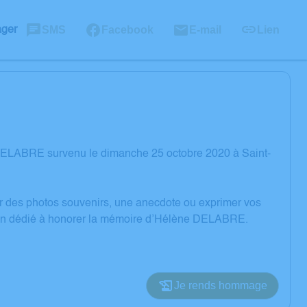
SMS
Facebook
E-mail
Lien
ager
DELABRE survenu le dimanche 25 octobre 2020 à Saint-
er des photos souvenirs, une anecdote ou exprimer vos
sion dédié à honorer la mémoire d’Hélène DELABRE.
Je rends hommage