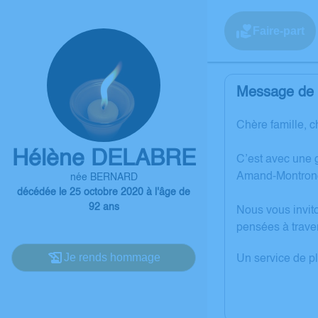
Faire-part
Message de l
Chère famille, c
Hélène DELABRE
C’est avec une 
Amand-Montron
née BERNARD
décédée le 25 octobre 2020 à l'âge de
92 ans
Nous vous invit
pensées à trave
Je rends hommage
Un service de p