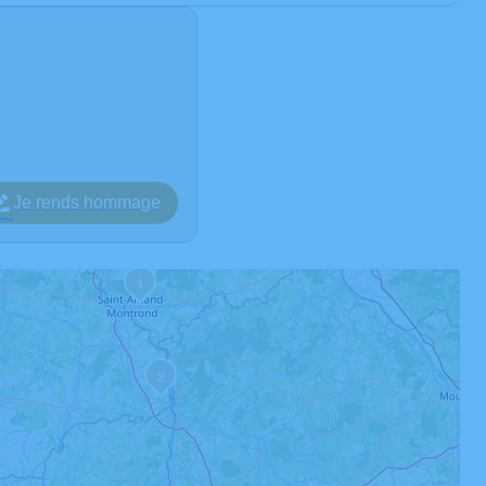
Je rends hommage
1
2