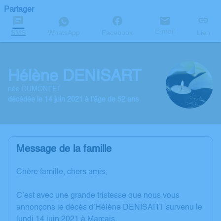
Partager
E-mail
SMS
WhatsApp
Facebook
Lien
Hélène DENISART
née DUMONTET
décédée le 14 juin 2021 à l'âge de 52 ans
Message de la famille
Chère famille, chers amis,
C’est avec une grande tristesse que nous vous
annonçons le décès d’Hélène DENISART survenu le
lundi 14 juin 2021 à Marçais.