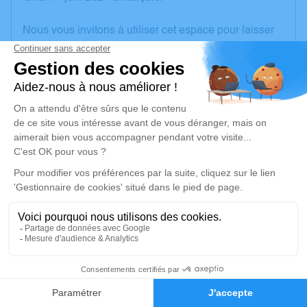
Nous vous invitons à utiliser cet espace pour laisser
vos condoléances, partager des photos souvenirs,
une anecdote ou exprimer vos pensées à travers des
poèmes ou des textes. Cet endroit est un lieu
d'expression dédié à honorer la mémoire d’Hélène
DENISART.
Un service de plantation d’arbre hommage est
disponible ici
.
Je rends hommage
Cérémonie civile
samedi 19 juin 2021 à 10h00
2
Cimetière de Marçais
Place Saint-Maurice
Faire-part
Hommages
18170 Marçais